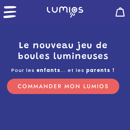
SKIP
0
Sac
TO
article
CONTENT
Le nouveau jeu de
boules lumineuses
Pour les
enfants
... et les
parents !
COMMANDER MON LUMIOS